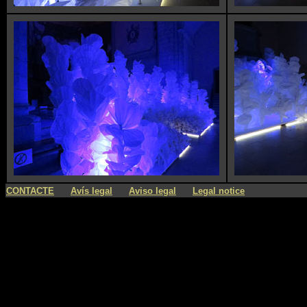
----
----
----
CONTACTE
Avís legal
Aviso legal
Legal notice