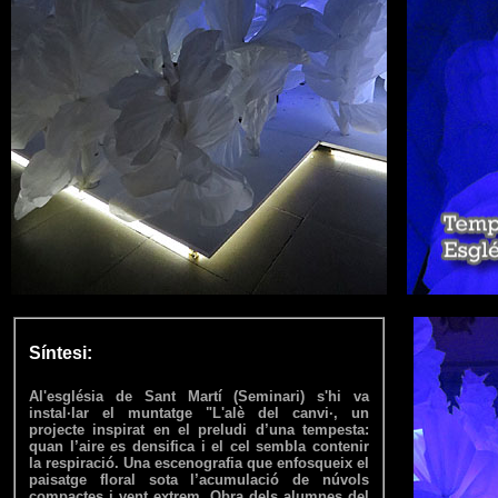
Síntesi:
Al'església de Sant Martí (Seminari) s'hi va
instal·lar el muntatge "L'alè del canvi·, un
projecte inspirat en el preludi d’una tempesta:
quan l’aire es densifica i el cel sembla contenir
la respiració. Una escenografia que enfosqueix el
paisatge floral sota l’acumulació de núvols
compactes i vent extrem. Obra dels alumnes del