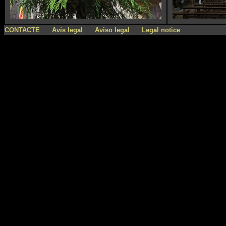
----
----
----
CONTACTE
Avís legal
Aviso legal
Legal notice