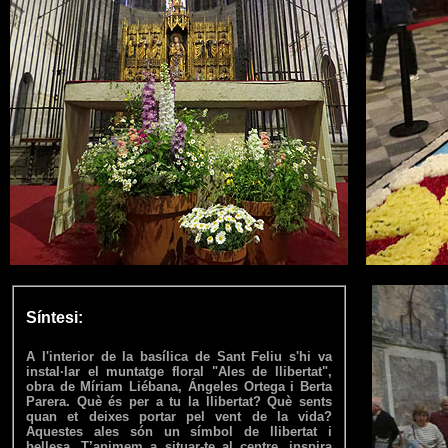
Síntesi:
A l'interior de la basílica de Sant Feliu s'hi va
instal·lar el muntatge floral "Ales de llibertat",
obra de Míriam Liébana, Ángeles Ortega i Berta
Parera. Què és per a tu la llibertat? Què sents
quan et deixes portar pel vent de la vida?
Aquestes ales són un símbol de llibertat i
bellesa. T’animem a situar-te al centre, inspira