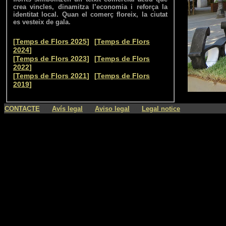
crea vincles, dinamitza l’economia i reforça la
identitat local. Quan el comerç floreix, la ciutat
es vesteix de gala.
--
[
Temps de Flors 2025
]
[
Temps de Flors
2024
]
--
[
Temps de Flors 2023
]
[
Temps de Flors
2022
]
--
[
Temps de Flors 2021
]
[
Temps de Flors
2019
]
----
----
----
CONTACTE
Avís legal
Aviso legal
Legal notice