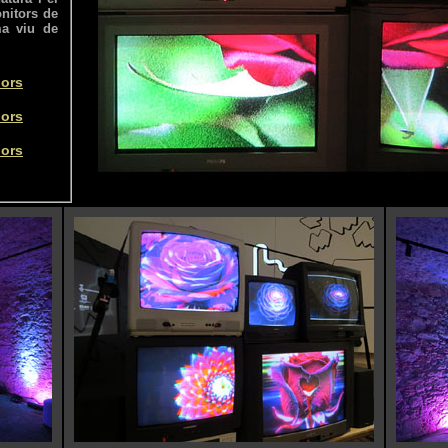
onitors de
ma viu de
lors
lors
lors