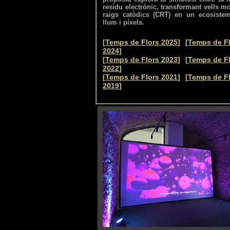
residu electrònic, transformant vells m
raigs catòdics (CRT) en un ecosiste
llum i píxels.
--
[
Temps de Flors 2025
]
[
Temps de F
2024
]
--
[
Temps de Flors 2023
]
[
Temps de F
2022
]
--
[
Temps de Flors 2021
]
[
Temps de F
2019
]