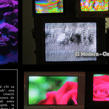
l s'hi va
tub", una
 creació
essors de
ll entre
gital, la
atura i el