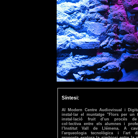
Síntesi:
Al Modern Centre Audiovisual i Digita
instal·lar el muntatge "Flors per un 
instal·lació fruit d’un procés de
col·lectiva entre els alumnes i prof
l’Institut Vall de Llémena. A cava
l'arqueologia tecnològica i l'art di
proposta explora la simbiosi entre la n