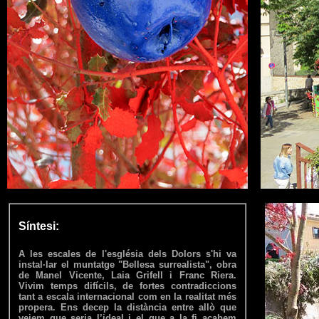
Síntesi:
A les escales de l'església dels Dolors s'hi va
instal·lar el muntatge "Bellesa surrealista", obra
de Manel Vicente, Laia Grifell i Franc Riera.
Vivim temps difícils, de fortes contradiccions
tant a escala internacional com en la realitat més
propera. Ens decep la distància entre allò que
veiem que seria l’ideal i el que a la fi acabem