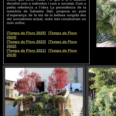
decidint com a individus i com a societat. Com a
petita referència a l’obra La persistència de la
memòria de Salvador Dalí, proposa un punt
d’esperança: de la mà de la bellesa sorgida des
del surrealisme actual, entre tots construirem un
món millor.
--
[
Temps de Flors 2025
]
[
Temps de Flors
2024
]
--
[
Temps de Flors 2023
]
[
Temps de Flors
2022
]
--
[
Temps de Flors 2021
]
[
Temps de Flors
2019
]