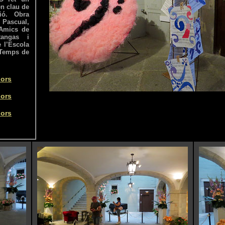
en clau de
ió. Obra
Pascual,
Amics de
tangas i
 l’Escola
 Temps de
lors
lors
lors