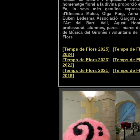
homenatge floral a la divina proporció 
Fa, la seva més genuïna express
d'Elisenda Mateu, Olga Puig, Anna 
Euken Ledesma Associació Gargots, 
l’Art del Barri Vell, Agustí Hon
professorat, alumnes, pares i mares de
de Música del Gironès i voluntaris de
Flors.
--
[
Temps de Flors 2025
]
[
Temps de F
2024
]
--
[
Temps de Flors 2023
]
[
Temps de F
2022
]
--
[
Temps de Flors 2021
]
[
Temps de F
2019
]