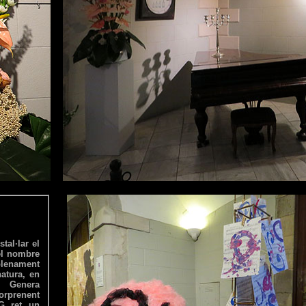
tal·lar el
el nombre
lenament
natura, en
s. Genera
orprenent
MG ret un