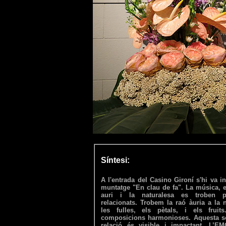
Síntesi:
A l'entrada del Casino Gironí s'hi va ins
muntatge "En clau de fa". La música, 
auri i la naturalesa es troben p
relacionats. Trobem la raó àuria a la 
les fulles, els pètals, i els fruit
composicions harmonioses. Aquesta s
relació és visible i impactant. L’E