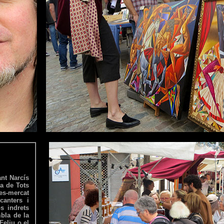
nt Narcís
da de Tots
s-mercat
canters i
os indrets
mbla de la
Feliu o el