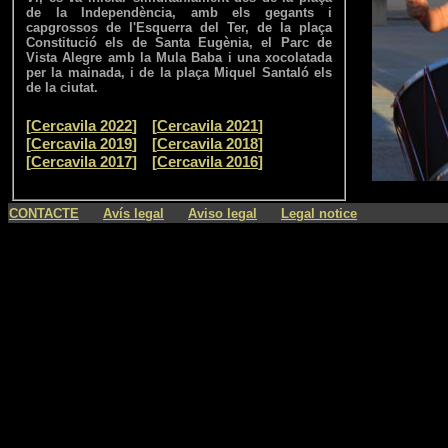
de la Independència, amb els gegants i
capgrossos de l'Esquerra del Ter, de la plaça
Constitució els de Santa Eugènia, el Parc de
Vista Alegre amb la Mula Baba i una xocolatada
per la mainada, i de la plaça Miquel Santaló els
de la ciutat.
[
Cercavila 2022
]
---
[
Cercavila 2021
]
[
Cercavila 2019
]
---
[
Cercavila 2018
]
[
Cercavila 2017
]
---
[
Cercavila 2016
]
----
----
----
CONTACTE
Avís legal
Aviso legal
Legal notice