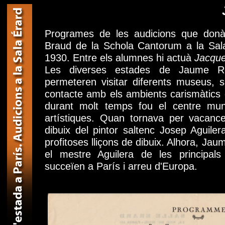
Programes de les audicions que don
Braud de la Schola Cantorum a la Sala
1930. Entre els alumnes hi actuà
Jacqu
Les diverses estades de Jaume R
permeteren visitar diferents museus, s
contacte amb els ambients carismàtics d
durant molt temps fou el centre mun
artístiques. Quan tornava per vacance
dibuix del pintor saltenc Josep Aguile
profitoses lliçons de dibuix. Alhora, J
el mestre Aguilera de les principals
succeïen a París i arreu d'Europa.